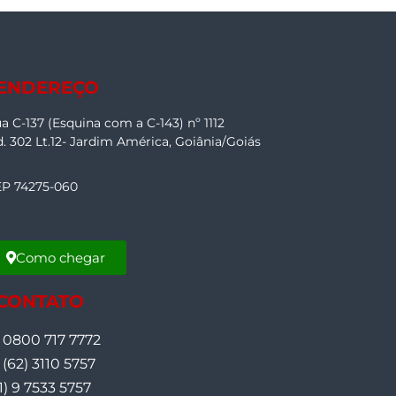
 ENDEREÇO
a C-137 (Esquina com a C-143) nº 1112
. 302 Lt.12- Jardim América, Goiânia/Goiás
P 74275-060
Como chegar
 CONTATO
0800 717 7772
(62) 3110 5757
1) 9 7533 5757