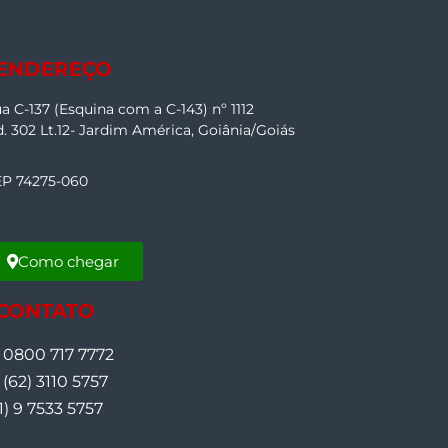
 ENDEREÇO
a C-137 (Esquina com a C-143) nº 1112
. 302 Lt.12- Jardim América, Goiânia/Goiás
P 74275-060
Como chegar
 CONTATO
0800 717 7772
(62) 3110 5757
1) 9 7533 5757