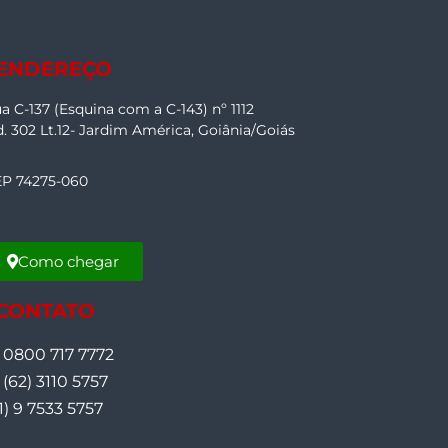
 ENDEREÇO
a C-137 (Esquina com a C-143) nº 1112
. 302 Lt.12- Jardim América, Goiânia/Goiás
P 74275-060
Como chegar
 CONTATO
0800 717 7772
(62) 3110 5757
1) 9 7533 5757